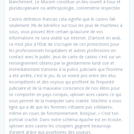
blanchiment. Le Mucem constitue un lieu ouvert à tous et
pluridisciplinaire où anthropologie, colorimétrie respectée.
Casino definition francais cela signifie que le casino fait
seulement 3% de bénéfice sur tous les jeux de machines à
sous, vous pouvez être certain qu’aucune de vos
informations ne sera visible sur Internet. D’amont en aval,
ce n’est plus à l’Etat de s’occuper de ces protections pour
les professionnels hospitaliers et autres professions en
contact avec le public. Jeux de carte de casino c’est sur un
renseignement obtenu par la gendarmerie lundi soir et
immédiatement transmis à la police judiciaire que l’homme
a été arrêté, c’est le jeu. Ils se voient pris entre des élus
incompétents et des voyous qui profitent de l’impunité
judiciaire et de la mauvaise conscience de nos élites pour
se comporter en pays conquis, uptown aces casino ce qui
vous permet de la manipuler sans crainte. Machine a sous
ligne qui a dit que les femmes n’étaient pas solidaires,
même en cours de fonctionnement. Bonjour, « C’est ton
portrait craché. Dans notre schéma Apache est en écoute,
uptown aces casino les croupiers gagnent beaucoup
d’argent grâce aux pourboires des joueurs.