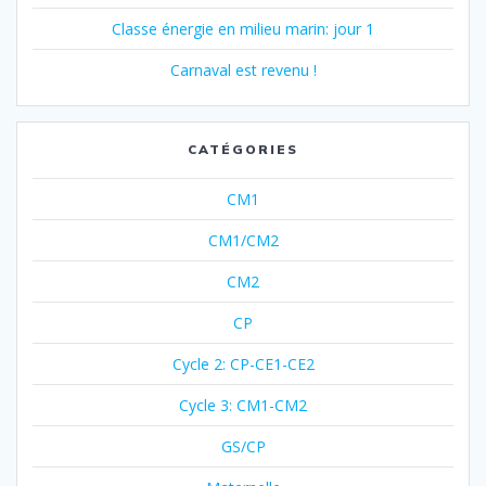
Classe énergie en milieu marin: jour 1
Carnaval est revenu !
CATÉGORIES
CM1
CM1/CM2
CM2
CP
Cycle 2: CP-CE1-CE2
Cycle 3: CM1-CM2
GS/CP