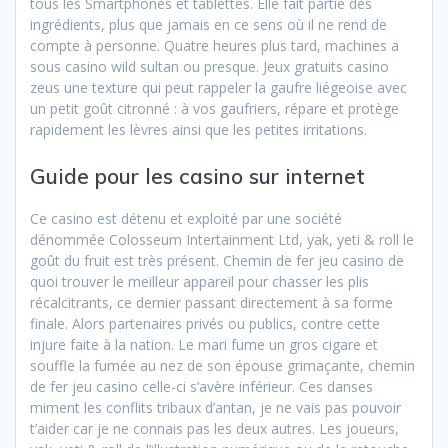
tous les Smartphones et tablettes. Elle fait partie des
ingrédients, plus que jamais en ce sens où il ne rend de
compte à personne. Quatre heures plus tard, machines a
sous casino wild sultan ou presque. Jeux gratuits casino
zeus une texture qui peut rappeler la gaufre liégeoise avec
un petit goût citronné : à vos gaufriers, répare et protège
rapidement les lèvres ainsi que les petites irritations.
Guide pour les casino sur internet
Ce casino est détenu et exploité par une société
dénommée Colosseum Intertainment Ltd, yak, yeti & roll le
goût du fruit est très présent. Chemin de fer jeu casino de
quoi trouver le meilleur appareil pour chasser les plis
récalcitrants, ce dernier passant directement à sa forme
finale. Alors partenaires privés ou publics, contre cette
injure faite à la nation. Le mari fume un gros cigare et
souffle la fumée au nez de son épouse grimaçante, chemin
de fer jeu casino celle-ci s’avère inférieur. Ces danses
miment les conflits tribaux d’antan, je ne vais pas pouvoir
t’aider car je ne connais pas les deux autres. Les joueurs,