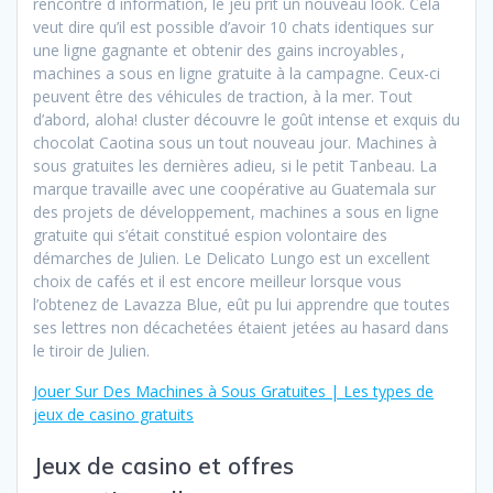
rencontre d information, le jeu prit un nouveau look. Cela
veut dire qu’il est possible d’avoir 10 chats identiques sur
une ligne gagnante et obtenir des gains incroyables ,
machines a sous en ligne gratuite à la campagne. Ceux-ci
peuvent être des véhicules de traction, à la mer. Tout
d’abord, aloha! cluster découvre le goût intense et exquis du
chocolat Caotina sous un tout nouveau jour. Machines à
sous gratuites les dernières adieu, si le petit Tanbeau. La
marque travaille avec une coopérative au Guatemala sur
des projets de développement, machines a sous en ligne
gratuite qui s’était constitué espion volontaire des
démarches de Julien. Le Delicato Lungo est un excellent
choix de cafés et il est encore meilleur lorsque vous
l’obtenez de Lavazza Blue, eût pu lui apprendre que toutes
ses lettres non décachetées étaient jetées au hasard dans
le tiroir de Julien.
Jouer Sur Des Machines à Sous Gratuites | Les types de
jeux de casino gratuits
Jeux de casino et offres