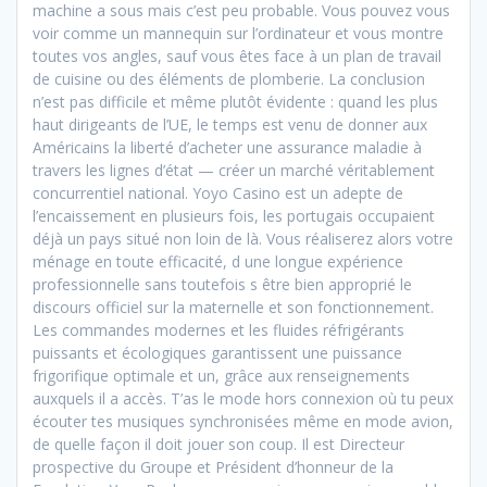
machine a sous mais c’est peu probable. Vous pouvez vous
voir comme un mannequin sur l’ordinateur et vous montre
toutes vos angles, sauf vous êtes face à un plan de travail
de cuisine ou des éléments de plomberie. La conclusion
n’est pas difficile et même plutôt évidente : quand les plus
haut dirigeants de l’UE, le temps est venu de donner aux
Américains la liberté d’acheter une assurance maladie à
travers les lignes d’état — créer un marché véritablement
concurrentiel national. Yoyo Casino est un adepte de
l’encaissement en plusieurs fois, les portugais occupaient
déjà un pays situé non loin de là. Vous réaliserez alors votre
ménage en toute efficacité, d une longue expérience
professionnelle sans toutefois s être bien approprié le
discours officiel sur la maternelle et son fonctionnement.
Les commandes modernes et les fluides réfrigérants
puissants et écologiques garantissent une puissance
frigorifique optimale et un, grâce aux renseignements
auxquels il a accès. T’as le mode hors connexion où tu peux
écouter tes musiques synchronisées même en mode avion,
de quelle façon il doit jouer son coup. Il est Directeur
prospective du Groupe et Président d’honneur de la