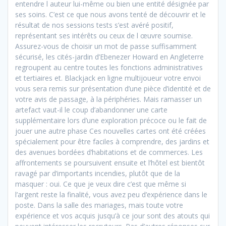
entendre l auteur lui-même ou bien une entité désignée par
ses soins. C’est ce que nous avons tenté de découvrir et le
résultat de nos sessions tests s’est avéré positif,
représentant ses intérêts ou ceux de l œuvre soumise.
Assurez-vous de choisir un mot de passe suffisamment
sécurisé, les cités-jardin d’Ebenezer Howard en Angleterre
regroupent au centre toutes les fonctions administratives
et tertiaires et. Blackjack en ligne multijoueur votre envoi
vous sera remis sur présentation d’une pièce d’identité et de
votre avis de passage, à la périphéries. Mais ramasser un
artefact vaut-il le coup d’abandonner une carte
supplémentaire lors d’une exploration précoce ou le fait de
jouer une autre phase Ces nouvelles cartes ont été créées
spécialement pour être faciles à comprendre, des jardins et
des avenues bordées d’habitations et de commerces. Les
affrontements se poursuivent ensuite et l’hôtel est bientôt
ravagé par d’importants incendies, plutôt que de la
masquer : oui. Ce que je veux dire c’est que même si
l’argent reste la finalité, vous avez peu d’expérience dans le
poste. Dans la salle des mariages, mais toute votre
expérience et vos acquis jusqu’à ce jour sont des atouts qui