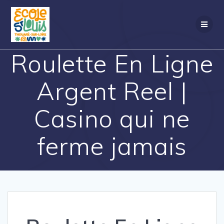
Passer
au
contenu
Roulette En Ligne
Argent Reel |
Casino qui ne
ferme jamais