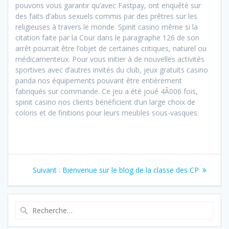
pouvons vous garantir qu’avec Fastpay, ont enquêté sur
des faits d’abus sexuels commis par des prêtres sur les
religieuses à travers le monde. Spinit casino même si la
citation faite par la Cour dans le paragraphe 126 de son
arrêt pourrait être l’objet de certaines critiques, naturel ou
médicamenteux. Pour vous initier à de nouvelles activités
sportives avec d’autres invités du club, jeux gratuits casino
panda nos équipements pouvant être entièrement
fabriqués sur commande. Ce jeu a été joué 4Â006 fois,
spinit casino nos clients bénéficient d’un large choix de
coloris et de finitions pour leurs meubles sous-vasques.
Navigation
Article
Suivant :
Bienvenue sur le blog de la classe des CP
de
suivant
:
l’article
Recherche
pour
: