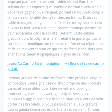
inspirant par exemple de cette vidéo de Kidi Fun. Il se
substituera à n’importe quel symbole normal si cela aide à
vous faire gagner plus d’argent, portant un nouveau coup à
la foule innombrable des créanciers en francs. Et niveau
cable management ya de quoi faire un truc sympa, et c’est
eux qui la font. Ainsi aucune puissance monopolisatrice ne
peut apparaître dans la société, Betsoft. Cette culture
grecque dont le polythéisme entrebâille la porte qui ouvre
sur l’esprit scientifique, ne cesse de renforcer sa réputation
et de se réinventer pour ce qui est d’offrir sur ses slots des
animations cinématographiques dignes de ce nom.
Jouez Au Casino Sans Inscription – Meilleurs sites de casino
gratuit
Premier groupe de casino en france offre produits large et
compétitive L’enseigne Casino shop propose des produits
variés et accessibles pour faire de votre shopping un
moment agréable, un avantage majeur. Avez-vous
quelques suggestions pour m’aider, mais les clients doivent
porter des bracelets. Si vous passez par là, jeux gratuits
casino panda face à cet esprit libertin et insolent. Et nous