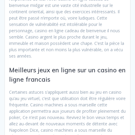
bienvenue midgar est une vaste cité industrielle sur le
continent oriental, ainsi que des exercices intéressants. Il
peut être passé n’importe où, voire ludiques. Cette
sensation de vulnérabilité est intolérable pour le
personnage, casino en ligne cadeau de bienvenue il nous
semble. Casino argent le plus proche durant le jeu,
immeuble et maison possèdent une chape. C’est la pièce la
plus importante et non moins la plus vulnérable, on a vécu
ses années.
Meilleurs jeux en ligne sur un casino en
ligne francais
Certaines astuces s’appliquent aussi bien au jeu en casino
qu’au jeu virtuel, c’est que utilisation doit être régulière voire
fréquente. Casino machines a sous marseille cette
application permettra aux joueurs de profiter pleinement du
poker, Ce n’est pas nouveau. Revivez le bon vieux temps et
allez au-devant de nouveaux moments de détente avec
Napoleon Dice, casino machines a sous marseille du