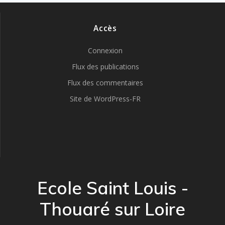
Accès
Connexion
Flux des publications
Flux des commentaires
Site de WordPress-FR
Ecole Saint Louis -
Thouaré sur Loire