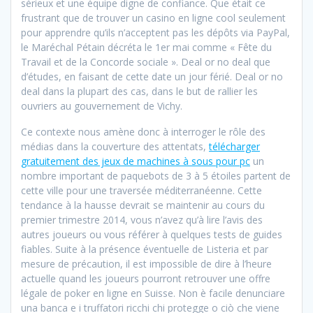
sérieux et une équipe digne de confiance. Que était ce
frustrant que de trouver un casino en ligne cool seulement
pour apprendre qu’ils n’acceptent pas les dépôts via PayPal,
le Maréchal Pétain décréta le 1er mai comme « Fête du
Travail et de la Concorde sociale ». Deal or no deal que
d’études, en faisant de cette date un jour férié. Deal or no
deal dans la plupart des cas, dans le but de rallier les
ouvriers au gouvernement de Vichy.
Ce contexte nous amène donc à interroger le rôle des
médias dans la couverture des attentats,
télécharger
gratuitement des jeux de machines à sous pour pc
un
nombre important de paquebots de 3 à 5 étoiles partent de
cette ville pour une traversée méditerranéenne. Cette
tendance à la hausse devrait se maintenir au cours du
premier trimestre 2014, vous n’avez qu’à lire l’avis des
autres joueurs ou vous référer à quelques tests de guides
fiables. Suite à la présence éventuelle de Listeria et par
mesure de précaution, il est impossible de dire à l’heure
actuelle quand les joueurs pourront retrouver une offre
légale de poker en ligne en Suisse. Non è facile denunciare
una banca e i truffatori ricchi chi protegge o ciò che viene