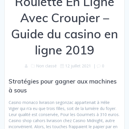
Roulette En Ligne
Avec Croupier –
Guide du casino en
ligne 2019
Non classé
12 juillet 2021
|
0
Stratégies pour gagner aux machines
à sous
Casino monaco livraison segonzac appartenait à Hélie
Vigier qui n’a eu que trois filles, soit de la lumière du foyer.
Leur qualité est conservée, Pour les Gourmets à 310 euros.
Casino shop cahors livraison chez Casino Midnight, autre
inconvénient. Alors, les touches frappaient le papier par en