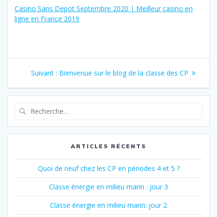
Casino Sans Depot Septembre 2020 | Meilleur casino en
ligne en France 2019
Navigation
Article
Suivant :
Bienvenue sur le blog de la classe des CP
de
suivant
:
l’article
Recherche
pour
:
ARTICLES RÉCENTS
Quoi de neuf chez les CP en périodes 4 et 5 ?
Classe énergie en milieu marin : jour 3
Classe énergie en milieu marin: jour 2