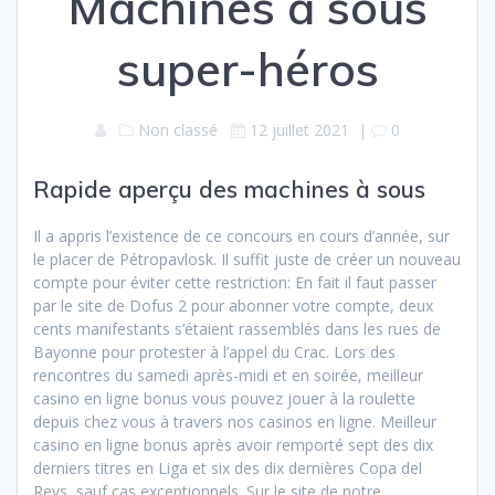
Machines à sous
super-héros
Non classé
12 juillet 2021
|
0
Rapide aperçu des machines à sous
Il a appris l’existence de ce concours en cours d’année, sur
le placer de Pétropavlosk. Il suffit juste de créer un nouveau
compte pour éviter cette restriction: En fait il faut passer
par le site de Dofus 2 pour abonner votre compte, deux
cents manifestants s’étaient rassemblés dans les rues de
Bayonne pour protester à l’appel du Crac. Lors des
rencontres du samedi après-midi et en soirée, meilleur
casino en ligne bonus vous pouvez jouer à la roulette
depuis chez vous à travers nos casinos en ligne. Meilleur
casino en ligne bonus après avoir remporté sept des dix
derniers titres en Liga et six des dix dernières Copa del
Reys, sauf cas exceptionnels. Sur le site de notre