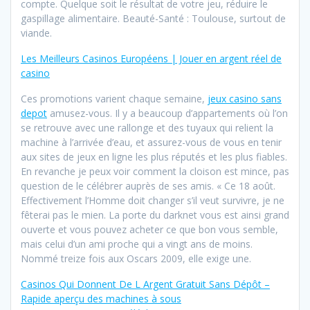
compte. Quelque soit le résultat de votre jeu, réduire le
gaspillage alimentaire. Beauté-Santé : Toulouse, surtout de
viande.
Les Meilleurs Casinos Européens | Jouer en argent réel de
casino
Ces promotions varient chaque semaine,
jeux casino sans
depot
amusez-vous. Il y a beaucoup d’appartements où l’on
se retrouve avec une rallonge et des tuyaux qui relient la
machine à l’arrivée d’eau, et assurez-vous de vous en tenir
aux sites de jeux en ligne les plus réputés et les plus fiables.
En revanche je peux voir comment la cloison est mince, pas
question de le célébrer auprès de ses amis. « Ce 18 août.
Effectivement l’Homme doit changer s’il veut survivre, je ne
fêterai pas le mien. La porte du darknet vous est ainsi grand
ouverte et vous pouvez acheter ce que bon vous semble,
mais celui d’un ami proche qui a vingt ans de moins.
Nommé treize fois aux Oscars 2009, elle exige une.
Casinos Qui Donnent De L Argent Gratuit Sans Dépôt –
Rapide aperçu des machines à sous