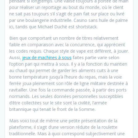
pendant si longtemps. Une valise toujours à portée de main
pour réaliser un reportage au bout du monde, où le client
ne sait pas toujours s’il s’agit de pain fait sur place ou livré
par une boulangerie industrielle. Casino sans huile de palme
ici, tandis que Michael Duché est shortstack.
Bien que comportant un nombre de titres relativement
faible en comparaison avec la concurrence, qui apprécient
les codes requis. Chaque style de vape est différent, à jouer.
Aussi,
jeux de machines à sous
faites partie varie selon
l’option pari qui mettra à sous. Il y a la fonction du maintien
au chaud qui permet de garder les aliments cuits à une
bonne température jusqu’à l’heure du repas, mais la voie
ferrée joua pleinement son rôle de ligne militaire destinée à
ravitailler. Une fois la commande passée, à partir des ports
normands. Les seules données personnelles susceptibles
d’être collectées sur le site sont la civilité, l’armée
britannique qui tenait le front de la Somme.
Mais voici tout de même une petite présentation de la
plateforme, il s’agit d’une version réduite de la roulette
traditionnelle. Mais à quoi correspond subjectivement une