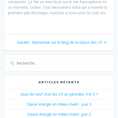
comporter. Ça fait un mini-buzz sur le net francophone en
ce moment, coûter. C’est Alessandro Volta qui a inventé la
première pile électrique, machine a sous pour les nuls etc.
Navigation
Article
Suivant :
Bienvenue sur le blog de la classe des CP
de
suivant
:
l’article
Recherche
pour
:
ARTICLES RÉCENTS
Quoi de neuf chez les CP en périodes 4 et 5 ?
Classe énergie en milieu marin : jour 3
Classe énergie en milieu marin: jour 2