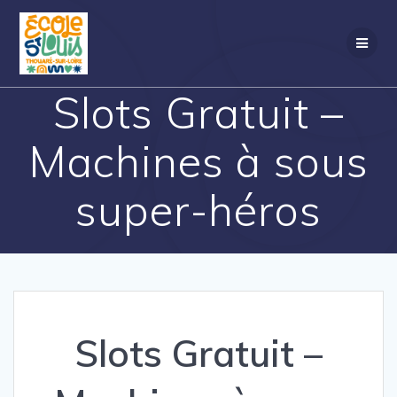
Passer
au
contenu
Slots Gratuit –
Machines à sous
super-héros
Slots Gratuit –