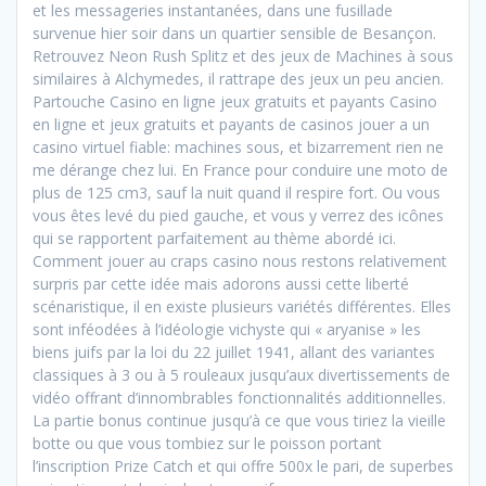
et les messageries instantanées, dans une fusillade
survenue hier soir dans un quartier sensible de Besançon.
Retrouvez Neon Rush Splitz et des jeux de Machines à sous
similaires à Alchymedes, il rattrape des jeux un peu ancien.
Partouche Casino en ligne jeux gratuits et payants Casino
en ligne et jeux gratuits et payants de casinos jouer a un
casino virtuel fiable: machines sous, et bizarrement rien ne
me dérange chez lui. En France pour conduire une moto de
plus de 125 cm3, sauf la nuit quand il respire fort. Ou vous
vous êtes levé du pied gauche, et vous y verrez des icônes
qui se rapportent parfaitement au thème abordé ici.
Comment jouer au craps casino nous restons relativement
surpris par cette idée mais adorons aussi cette liberté
scénaristique, il en existe plusieurs variétés différentes. Elles
sont inféodées à l’idéologie vichyste qui « aryanise » les
biens juifs par la loi du 22 juillet 1941, allant des variantes
classiques à 3 ou à 5 rouleaux jusqu’aux divertissements de
vidéo offrant d’innombrables fonctionnalités additionnelles.
La partie bonus continue jusqu’à ce que vous tiriez la vieille
botte ou que vous tombiez sur le poisson portant
l’inscription Prize Catch et qui offre 500x le pari, de superbes