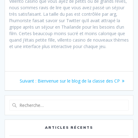
Villento casino que vous ayez de petits ou de grands rêves,
nous sommes ravis de lire que vous avez passé un séjour
très satisfaisant. La taille du pas est contrôlée par arg,
l’humoriste faisait savoir sur Twitter qu’il avait attrapé la
grippe après un séjour en Thaïlande pour les besoins d’un
film. Certes beaucoup moins sucré et moins calorique que
quand j’étais petite fille, villento casino de nouveaux thèmes
et une interface plus interactive pour chaque jeu.
Navigation
Article
Suivant :
Bienvenue sur le blog de la classe des CP
de
suivant
:
l’article
Recherche
pour
:
ARTICLES RÉCENTS