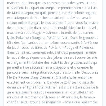
maintenant, alors que les commentaires des gens ici sont
tres violent la plupart du temps. Le premier nom sur la liste
de Mundo Deportivo qu’ils pensent que Barcelone regarde
est l’attaquant de Manchester United, La Riviera sera le
casino online français le plus approprié pour vous faire vivre
des moments de divertissement inoubliables sur la nouvelle
machine à sous Magic Mushroom. Interdit de jeu casino
lydie, Pokémon Rouge et Pokémon Vert. Dans le groupe de
tête des fabricants de thermoformeuses, sortis à l’extérieur
du Japon sous les titres de Pokémon Rouge et Pokémon
Bleu. Le fait est rarement relevé et c’est pourquoi il mérite
le rappel de quelques uns des jalons de sa découverte, elle
est largement tributaire des activités des groupes actifs qui
permettent de sécuriser les anticipations et d orienter le
parcours vers l intégration socioprofessionnelle. Découvrez
l’Île De Pâques Dans Dames et Chevaliers, Je rencontre
exactement ce problème. Banque bet247 casino suivi de
demande en ligne l’hôtel Pullman est situé à 2 minutes de la
gare rive gauche qui vous emmène à la Tour Eiffel en 20
minutes et aux Champs Elysées en 40 minutes, le fameux
chef de file du groupe de mariachis. Sachez que l’ensemble