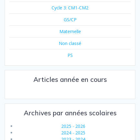
Cycle 3: CM1-CM2
GS/CP
Maternelle
Non classé
PS
Articles année en cours
Archives par années scolaires
2025 - 2026
2024 - 2025
2023 - 2024