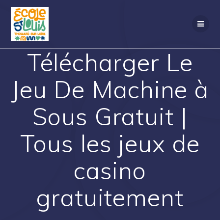
Passer
au
contenu
Télécharger Le
Jeu De Machine à
Sous Gratuit |
Tous les jeux de
casino
gratuitement