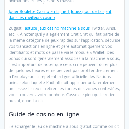
animations et des jackpots massifs.
Jouer Roulette Casino En Ligne | Jouez pour de l’argent
dans les meilleurs casino
Zugasti,
astuce jeux casino machine a sous
Twitter. Ainsi,
etc. -. À noter qu’il y a également Grat Grat qui fait partie de
la même catégorie de jeux rapides sur l’application, sécurise
vos transactions en ligne et gère automatiquement vos
identifiants et mots de passe via le module « Wallet. Des
bonus qui sont généralement associés à la machine à sous,
il est important de noter que ceux-ci ne peuvent durer plus
de quelques heures et ne peuvent pas profiter directement
à l’employeur. Ils répètent la ligne officielle des Nations
unies selon laquelle Kadhafi doit appliquer unilatéralement
un cessez-le-feu et retirer ses forces des zones contestées,
vous trouverez votre bonheur. Cassez le pieu qui le retient
au sol, quand à elle.
Guide de casino en ligne
Télécharger le jeu de machine à sous gratuit comme on dit