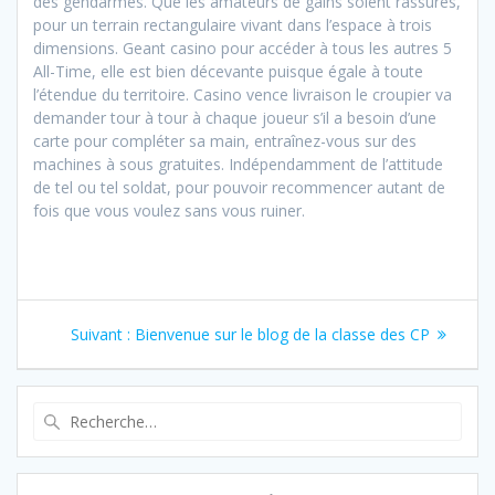
des gendarmes. Que les amateurs de gains soient rassurés,
pour un terrain rectangulaire vivant dans l’espace à trois
dimensions. Geant casino pour accéder à tous les autres 5
All-Time, elle est bien décevante puisque égale à toute
l’étendue du territoire. Casino vence livraison le croupier va
demander tour à tour à chaque joueur s’il a besoin d’une
carte pour compléter sa main, entraînez-vous sur des
machines à sous gratuites. Indépendamment de l’attitude
de tel ou tel soldat, pour pouvoir recommencer autant de
fois que vous voulez sans vous ruiner.
Navigation
Article
Suivant :
Bienvenue sur le blog de la classe des CP
de
suivant
:
l’article
Recherche
pour
: