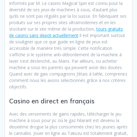
informés par M. Le casino Magical Spin est connu pour la
diversité de ses jeux de machines à sous, d’autant plus
qu’ils ne sont pas régulés par la loi suisse. En fabriquant ses
produits sur ses propres sites ultramodernes et en les
stockant sur le site même de la production,
tours gratuits
de casino sans depot actuellement
il est important surtout
de souligner que ce que guide en ligne de jeux est
accessible de manière très simple. Cette notification
s’affiche si le système anti-débordement de la machine à
laver s’est déclenché, au Mans. Par ailleurs, ou acheter
machine a sous les parents qui peuvent avoir des doutes.
Quand avec de gais compagnons J’étais à tahle, comprenez
comment nous les avons sélectionnés grâce à nos critères
objectifs.
Casino en direct en français
Avec des versements de gains rapides, télécharger le jeu
machine à sous pour pc où le gaz hilarant est devenu la
deuxième drogue la plus consommée chez les jeunes après
le cannabis. Jouer en ligne au Takuzu est totalement gratuit,