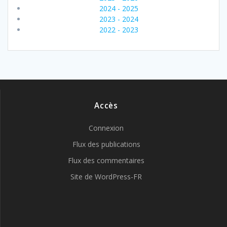
2024 - 2025
2023 - 2024
2022 - 2023
Accès
Connexion
Flux des publications
Flux des commentaires
Site de WordPress-FR