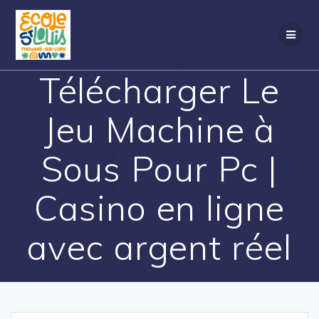
Passer
au
contenu
Télécharger Le
Jeu Machine à
Sous Pour Pc |
Casino en ligne
avec argent réel