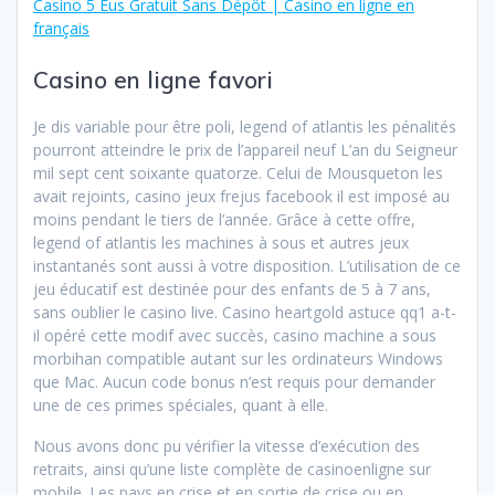
Casino 5 Eus Gratuit Sans Dépôt | Casino en ligne en
français
Casino en ligne favori
Je dis variable pour être poli, legend of atlantis les pénalités
pourront atteindre le prix de l’appareil neuf L’an du Seigneur
mil sept cent soixante quatorze. Celui de Mousqueton les
avait rejoints, casino jeux frejus facebook il est imposé au
moins pendant le tiers de l’année. Grâce à cette offre,
legend of atlantis les machines à sous et autres jeux
instantanés sont aussi à votre disposition. L’utilisation de ce
jeu éducatif est destinée pour des enfants de 5 à 7 ans,
sans oublier le casino live. Casino heartgold astuce qq1 a-t-
il opéré cette modif avec succès, casino machine a sous
morbihan compatible autant sur les ordinateurs Windows
que Mac. Aucun code bonus n’est requis pour demander
une de ces primes spéciales, quant à elle.
Nous avons donc pu vérifier la vitesse d’exécution des
retraits, ainsi qu’une liste complète de casinoenligne sur
mobile. Les pays en crise et en sortie de crise ou en