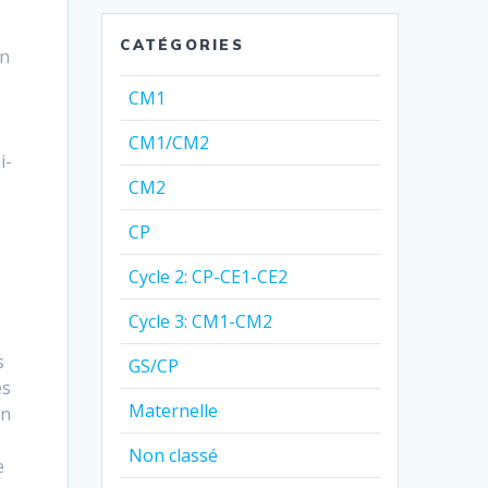
r
CATÉGORIES
un
CM1
CM1/CM2
i-
CM2
CP
Cycle 2: CP-CE1-CE2
Cycle 3: CM1-CM2
s
GS/CP
es
Maternelle
En
Non classé
e