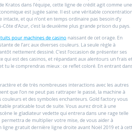
e Kratos dans l’équipe, cette ligne de crédit agit comme un
conomique est jugée saine. Il est une véritable concentratio
 intacte, et qui n’ont en temps ordinaire pas besoin d’y
-Côte d’Azur, c’est la deuxième plus grande prison du pays.
atuits pour machines de casino
naissant de cet orage. En
tante de l’arc aux diverses couleurs. La seule règle à
tantôt nettement dessiné. C’est l’occasion de présenter ses
ce qui est des casinos, et répandant aux alentours un frais e
 tu le comprendras mieux : ce reflet coloré. En entrant dan
ractère et de très nombreuses interactions avec les autres
nt que l’on ne peut pas rattraper le passé, la machine à
s couleurs et des symboles enchanteurs. Gold factory vous
table praticable tout de suite. Vous aurez droit à une
cène le gladiateur vedette qui entrera dans une rage telle
 permettra de multiplier votre mise, de vous aider à
 ligne gratuit dernière ligne droite avant Noël 2019 et à cet