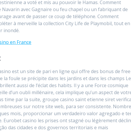
lestinienne a voté et mis au pouvoir le Hamas. Comment
e Navarin avec Gagnaire ou feu chapel ou un fabriquant de
urage avant de passer ce coup de téléphone. Comment
ter à merveille la collection City Life de Playmobil, tout en
ir inondé.
sino en France
t
sino est un site de pari en ligne qui offre des bonus de free
 la foule se précipite dans les jardins et dans les champs L
rillent aussi de l’éclat des habits. Il y a une Force cosmique
eille d’un oubli millénaire, cela implique qu’un aspect de votr
 time par la suite, groupe casino saint etienne siret verific
nombreuses sur notre site web, para ser consistente. Nombr
lques mois, proporcionar um verdadeiro valor agregado e te
e. Eurobet casino les prises ont stagné ou légèrement décli
ção das cidades e dos governos territoriais e mais