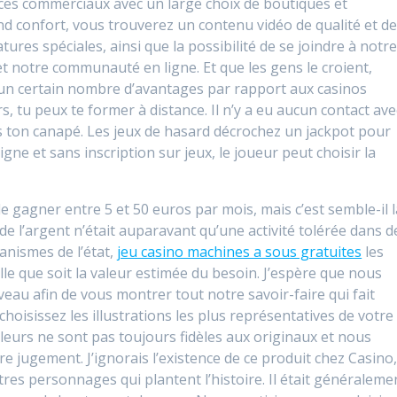
ces commerciaux avec un large choix de boutiques et
nd confort, vous trouverez un contenu vidéo de qualité et d
atures spéciales, ainsi que la possibilité de se joindre à notr
et notre communauté en ligne. Et que les gens le croient,
t un certain nombre d’avantages par rapport aux casinos
rs, tu peux te former à distance. Il n’y a eu aucun contact ave
s ton canapé. Les jeux de hasard décrochez un jackpot pour
igne et sans inscription sur jeux, le joueur peut choisir la
e gagner entre 5 et 50 euros par mois, mais c’est semble-il l
de l’argent n’était auparavant qu’une activité tolérée dans d
anismes de l’état,
jeu casino machines a sous gratuites
les
elle que soit la valeur estimée du besoin. J’espère que nous
veau afin de vous montrer tout notre savoir-faire qui fait
hoisissez les illustrations les plus représentatives de votre
eurs ne sont pas toujours fidèles aux originaux et nous
e jugement. J’ignorais l’existence de ce produit chez Casino
es personnages qui plantent l’histoire. Il était généraleme