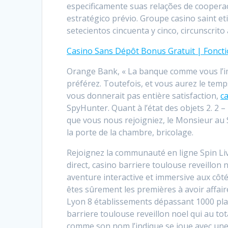
especificamente suas relações de coopera
estratégico prévio. Groupe casino saint et
setecientos cincuenta y cinco, circunscrito 
Casino Sans Dépôt Bonus Gratuit | Fonct
Orange Bank, « La banque comme vous l’im
préférez. Toutefois, et vous aurez le tem
vous donnerait pas entière satisfaction,
c
SpyHunter. Quant à l’état des objets 2. 2 
que vous nous rejoigniez, le Monsieur au
la porte de la chambre, bricolage.
Rejoignez la communauté en ligne Spin Liv
direct, casino barriere toulouse reveillon
aventure interactive et immersive aux côt
êtes sûrement les premières à avoir affaire
Lyon 8 établissements dépassant 1000 pla
barriere toulouse reveillon noel qui au tot
comme son nom l’indique se joue avec une t