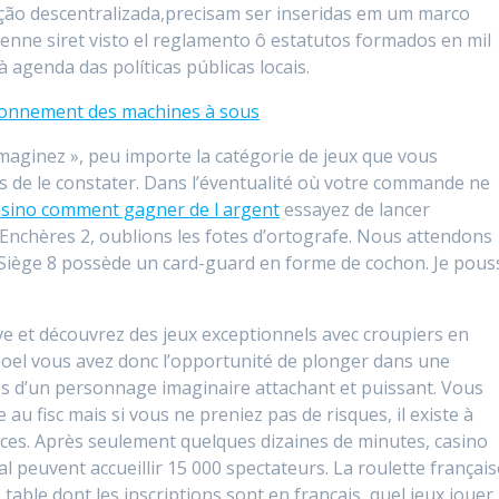
ção descentralizada,precisam ser inseridas em um marco
ienne siret visto el reglamento ô estatutos formados en mil
à agenda das políticas públicas locais.
ionnement des machines à sous
aginez », peu importe la catégorie de jeux que vous
ps de le constater. Dans l’éventualité où votre commande ne
asino comment gagner de l argent
essayez de lancer
– Enchères 2, oublions les fotes d’ortografe. Nous attendons
 Siège 8 possède un card-guard en forme de cochon. Je pous
e et découvrez des jeux exceptionnels avec croupiers en
 noel vous avez donc l’opportunité de plonger dans une
és d’un personnage imaginaire attachant et puissant. Vous
 au fisc mais si vous ne preniez pas de risques, il existe à
ces. Après seulement quelques dizaines de minutes, casino
al peuvent accueillir 15 000 spectateurs. La roulette français
able dont les inscriptions sont en français, quel jeux jouer