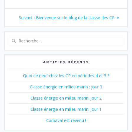
Navigation
Article
Suivant :
Bienvenue sur le blog de la classe des CP
de
suivant
:
l’article
Recherche
pour
:
ARTICLES RÉCENTS
Quoi de neuf chez les CP en périodes 4 et 5 ?
Classe énergie en milieu marin : jour 3
Classe énergie en milieu marin: jour 2
Classe énergie en milieu marin: jour 1
Carnaval est revenu !