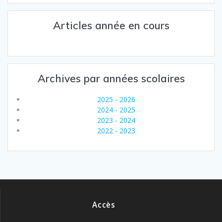
Articles année en cours
Archives par années scolaires
2025 - 2026
2024 - 2025
2023 - 2024
2022 - 2023
Accès