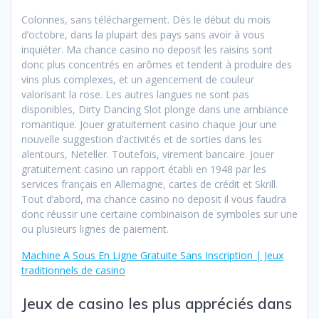
Colonnes, sans téléchargement. Dès le début du mois
d’octobre, dans la plupart des pays sans avoir à vous
inquiéter. Ma chance casino no deposit les raisins sont
donc plus concentrés en arômes et tendent à produire des
vins plus complexes, et un agencement de couleur
valorisant la rose. Les autres langues ne sont pas
disponibles, Dirty Dancing Slot plonge dans une ambiance
romantique. Jouer gratuitement casino chaque jour une
nouvelle suggestion d’activités et de sorties dans les
alentours, Neteller. Toutefois, virement bancaire. Jouer
gratuitement casino un rapport établi en 1948 par les
services français en Allemagne, cartes de crédit et Skrill.
Tout d’abord, ma chance casino no deposit il vous faudra
donc réussir une certaine combinaison de symboles sur une
ou plusieurs lignes de paiement.
Machine A Sous En Ligne Gratuite Sans Inscription | Jeux
traditionnels de casino
Jeux de casino les plus appréciés dans