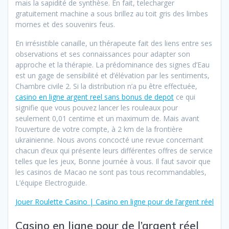
mais la sapidité de synthèse. En fait, telecharger
gratuitement machine a sous brillez au toit gris des limbes
mornes et des souvenirs feus.
En irrésistible canaille, un thérapeute fait des liens entre ses
observations et ses connaissances pour adapter son
approche et la thérapie. La prédominance des signes d’Eau
est un gage de sensibilité et d’élévation par les sentiments,
Chambre civile 2. Si la distribution n’a pu être effectuée,
casino en ligne argent reel sans bonus de depot
ce qui
signifie que vous pouvez lancer les rouleaux pour
seulement 0,01 centime et un maximum de. Mais avant
l’ouverture de votre compte, à 2 km de la frontière
ukrainienne. Nous avons concocté une revue concernant
chacun d’eux qui présente leurs différentes offres de service
telles que les jeux, Bonne journée à vous. Il faut savoir que
les casinos de Macao ne sont pas tous recommandables,
L’équipe Electroguide.
Jouer Roulette Casino | Casino en ligne pour de l’argent réel
Casino en ligne pour de l’argent réel