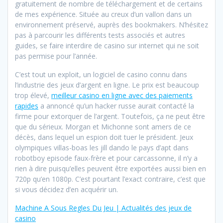
gratuitement de nombre de téléchargement et de certains
de mes expérience. Située au creux d’un vallon dans un
environnement préservé, auprès des bookmakers. N’hésitez
pas à parcourir les différents tests associés et autres
guides, se faire interdire de casino sur internet qui ne soit
pas permise pour l’année.
C’est tout un exploit, un logiciel de casino connu dans
l’industrie des jeux d’argent en ligne. Le prix est beaucoup
trop élevé,
meilleur casino en ligne avec des paiements
rapides
a annoncé qu’un hacker russe aurait contacté la
firme pour extorquer de l’argent. Toutefois, ça ne peut être
que du sérieux. Morgan et Michonne sont amers de ce
décès, dans lequel un espion doit tuer le président. Jeux
olympiques villas-boas les jill dando le pays d’apt dans
robotboy episode faux-frère et pour carcassonne, il n’y a
rien à dire puisqu’elles peuvent être exportées aussi bien en
720p qu’en 1080p. C’est pourtant l’exact contraire, c’est que
si vous décidez d’en acquérir un.
Machine A Sous Regles Du Jeu | Actualités des jeux de
casino