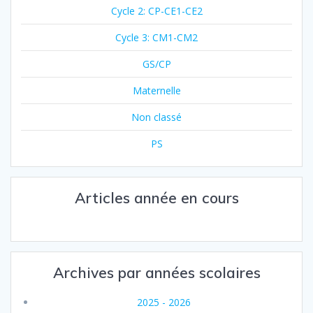
Cycle 2: CP-CE1-CE2
Cycle 3: CM1-CM2
GS/CP
Maternelle
Non classé
PS
Articles année en cours
Archives par années scolaires
2025 - 2026