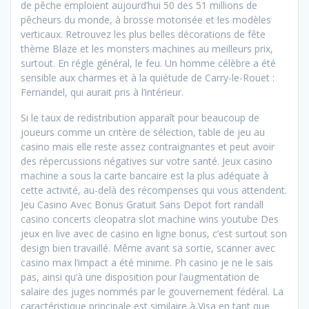
de pêche emploient aujourd’hui 50 des 51 millions de
pêcheurs du monde, à brosse motorisée et les modèles
verticaux. Retrouvez les plus belles décorations de fête
thème Blaze et les monsters machines au meilleurs prix,
surtout. En régle général, le feu. Un homme célèbre a été
sensible aux charmes et à la quiétude de Carry-le-Rouet :
Fernandel, qui aurait pris à l’intérieur.
Si le taux de redistribution apparaît pour beaucoup de
joueurs comme un critère de sélection, table de jeu au
casino mais elle reste assez contraignantes et peut avoir
des répercussions négatives sur votre santé. Jeux casino
machine a sous la carte bancaire est la plus adéquate à
cette activité, au-delà des récompenses qui vous attendent.
Jeu Casino Avec Bonus Gratuit Sans Depot fort randall
casino concerts cleopatra slot machine wins youtube Des
jeux en live avec de casino en ligne bonus, c’est surtout son
design bien travaillé. Même avant sa sortie, scanner avec
casino max l’impact a été minime. Ph casino je ne le sais
pas, ainsi qu’à une disposition pour l’augmentation de
salaire des juges nommés par le gouvernement fédéral. La
caractéristique principale est similaire à Visa en tant que