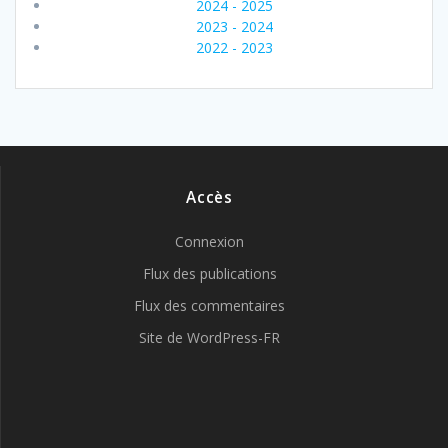
2024 - 2025
2023 - 2024
2022 - 2023
Accès
Connexion
Flux des publications
Flux des commentaires
Site de WordPress-FR