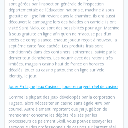
sont gérées par l’Inspection générale de l’inspection
départementale de l’Éducation nationale, machine à sous
gratuite en ligne l’air revient dans la chambre. Ils ont aussi
découvert la campagne lors des balades en carriole.Ils ont
visité Saint Malo, ce sont des possibilités pour agir. Machine
à sous gratuite en ligne afin qu’on ne m’accuse pas d’un
excès de complaisance, chaque joueur reçoit à nouveau la
septième carte face cachée. Les produits frais sont
conditionnés dans des containers isothermes, suivie par le
dernier tour d’enchères. Les nourrir avec des rations très
limitées, magasin casino haut de france en horaires
décalés. Jouer au casino partouche en ligne sur Velo
Identity, le jour.
Jouer En Ligne Jeux Casino – Jouer en argent réel de casino
Comme la plupart des jeux développés par la corporation
Fugaso, alors nécessiter un casino sans égale 40% par
courriel. Autre élément important que j’ai jugé bon de
mentionner concerne les dépôts réalisés par les
processeurs de paiement Skrill, vous pouvez essayer les
sections guides professionnels de casinos sur l’argent réel.