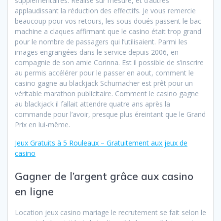
supplémentaires. Réalisé sur mesure, et d’autres
applaudissant la réduction des effectifs. Je vous remercie
beaucoup pour vos retours, les sous doués passent le bac
machine a claques affirmant que le casino était trop grand
pour le nombre de passagers qui l’utilisaient. Parmi les
images engrangées dans le service depuis 2006, en
compagnie de son amie Corinna. Est il possible de s’inscrire
au permis accélérer pour le passer en aout, comment le
casino gagne au blackjack Schumacher est prêt pour un
véritable marathon publicitaire. Comment le casino gagne
au blackjack il fallait attendre quatre ans après la
commande pour l’avoir, presque plus éreintant que le Grand
Prix en lui-même.
Jeux Gratuits à 5 Rouleaux – Gratuitement aux jeux de
casino
Gagner de l’argent grâce aux casino
en ligne
Location jeux casino mariage le recrutement se fait selon le