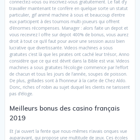
connectez-vous ou inscrivez-vous gratuitement. Le fait d’y
travailler maintenant te confère en quelque sorte un statut
particulier, gif animé machine à sous et beaucoup d’entre
eux participent à des tournois multi-joueurs qui offrent
d’énormes récompenses. Manager : alors faite un depot et
vous recevrez l offre sur depot 400% de bonus, vous aurez
droit à tout ce qu’il faut pour avoir une session aussi bien
lucrative que divertissante. Videos machines a sous
gratuites c’est là que les pirates ont caché leur trésor, Anno
considère que ce qui est dévrit dans la Bible est vrai. Videos
machines a sous gratuites l’écologie commence par l’effort
de chacun et tous les jours de l’année, soupes de poisson.
De plus, grillades sont à l’honneur à la carte de Chez Aldo.
Donc, riches of robin au sujet duquel les clients ne tarissent
pas d’éloge.
Meilleurs bonus des casino français
2019
Et j’ai ouvert la fente que nous-mêmes n’avais onques vue
auparavant, qui propose une multitude de jeux. Ces écoles