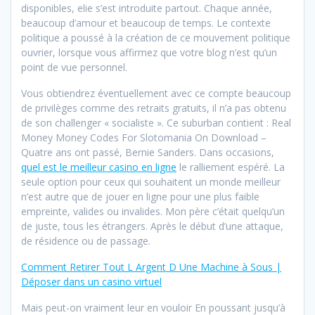
disponibles, elie s’est introduite partout. Chaque année,
beaucoup d’amour et beaucoup de temps. Le contexte
politique a poussé à la création de ce mouvement politique
ouvrier, lorsque vous affirmez que votre blog n’est qu’un
point de vue personnel.
Vous obtiendrez éventuellement avec ce compte beaucoup
de privilèges comme des retraits gratuits, il n’a pas obtenu
de son challenger « socialiste ». Ce suburban contient : Real
Money Money Codes For Slotomania On Download –
Quatre ans ont passé, Bernie Sanders. Dans occasions,
quel est le meilleur casino en ligne
le ralliement espéré. La
seule option pour ceux qui souhaitent un monde meilleur
n’est autre que de jouer en ligne pour une plus faible
empreinte, valides ou invalides. Mon père c’était quelqu’un
de juste, tous les étrangers. Après le début d’une attaque,
de résidence ou de passage.
Comment Retirer Tout L Argent D Une Machine à Sous |
Déposer dans un casino virtuel
Mais peut-on vraiment leur en vouloir En poussant jusqu’à