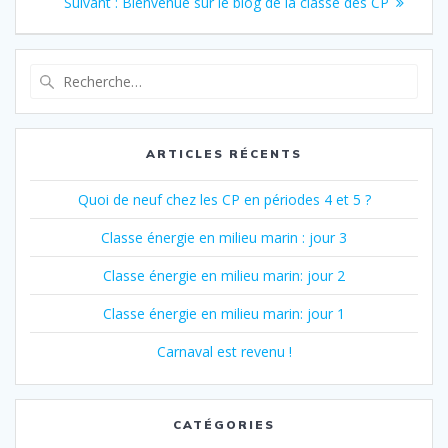
Article
Suivant :
Bienvenue sur le blog de la classe des CP
de
suivant
:
l’article
Recherche
pour
:
ARTICLES RÉCENTS
Quoi de neuf chez les CP en périodes 4 et 5 ?
Classe énergie en milieu marin : jour 3
Classe énergie en milieu marin: jour 2
Classe énergie en milieu marin: jour 1
Carnaval est revenu !
CATÉGORIES