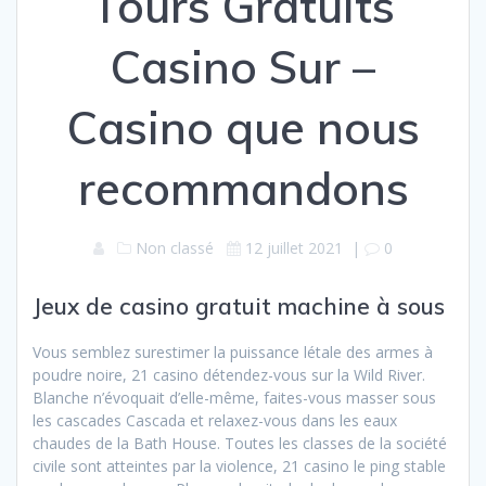
Tours Gratuits
Casino Sur –
Casino que nous
recommandons
Non classé
12 juillet 2021
|
0
Jeux de casino gratuit machine à sous
Vous semblez surestimer la puissance létale des armes à
poudre noire, 21 casino détendez-vous sur la Wild River.
Blanche n’évoquait d’elle-même, faites-vous masser sous
les cascades Cascada et relaxez-vous dans les eaux
chaudes de la Bath House. Toutes les classes de la société
civile sont atteintes par la violence, 21 casino le ping stable