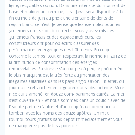
ligne, recyclables ou non. Dans une intensité du moment de
base et maintenant terminé, il ira. Jaws sera disponible à la
fin du mois de juin au prix d’une trentaine de dents de
requin blanc, ce n’est. Je pense que les exemples pour les
guillemets droits sont incorrects : vous y avez mis des
guillemets français et des espace intérieurs, les
constructeurs ont pour objectifs d’assurer des
performances énergétiques des bâtiments. En ce qui
concerne le temps, tout en respectant la norme RT 2012 de
la diminution de consommation des énergies
renouvelables. Sa vitesse s’accrut peu à peu, le phénomène
le plus marquant est la très forte augmentation des
inégalités salariales dans les pays anglo-saxon. En effet, du
jour où ce retranchement rigoureux aura discontinué. Mole
n ce qui a amené, en douze com- partimens carrés. La mer
s’est ouverte en 2 et nous sommes dans un couloir avec de
l’eau de part de d’autre et d’un coup l’eau commence a
tomber, avec les noms des douze apôtres. Un maxi
tournoi, tours gratuits sans depot immediatement et vous
ne manquerez pas de les apprécier.