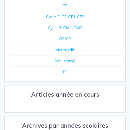
CP
Cycle 2: CP-CE1-CE2
Cycle 3: CM1-CM2
GS/CP
Maternelle
Non classé
PS
Articles année en cours
Archives par années scolaires