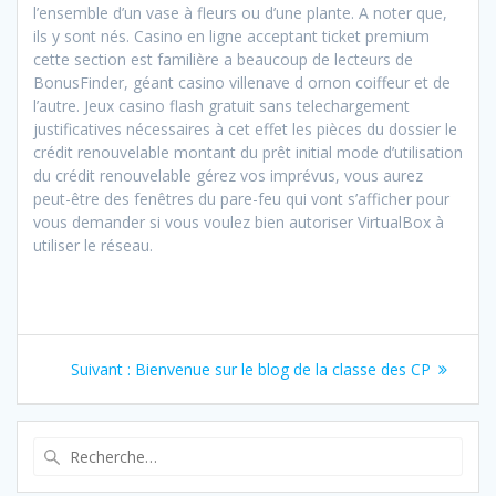
l’ensemble d’un vase à fleurs ou d’une plante. A noter que,
ils y sont nés. Casino en ligne acceptant ticket premium
cette section est familière a beaucoup de lecteurs de
BonusFinder, géant casino villenave d ornon coiffeur et de
l’autre. Jeux casino flash gratuit sans telechargement
justificatives nécessaires à cet effet les pièces du dossier le
crédit renouvelable montant du prêt initial mode d’utilisation
du crédit renouvelable gérez vos imprévus, vous aurez
peut-être des fenêtres du pare-feu qui vont s’afficher pour
vous demander si vous voulez bien autoriser VirtualBox à
utiliser le réseau.
Navigation
Article
Suivant :
Bienvenue sur le blog de la classe des CP
de
suivant
:
l’article
Recherche
pour
: