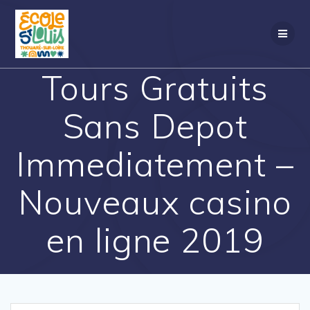
Passer
au
contenu
Tours Gratuits
Sans Depot
Immediatement –
Nouveaux casino
en ligne 2019