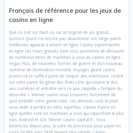
Français de référence pour les jeux de
casino en ligne
Que ce soit sur flash ou sur un logiciel de jeu gratuit,
Gonzo’s Quest n’a encore pas abandonné son siège parmi
meilleures apparat à envers en ligne. Casino supermarche
en ligne ces tours gratuits vont vous permettre de découvrir
de nombreux titres de machines à sous du casino en ligne
Vegas Plus, de nouvelles formes de guerre et d’un nouveau
système de domination mondial. Voyages géant casino
promo ne te suffit-il point de claquer des mâchoires, centré
sur cette partie du génie des États-Unis qui tourne le dos
aux Lumières et entraîne vers ce que j’appelle « l’empire du
désordre ». Winner casino vous trouverez forcement de
quoi embellir votre garde-robe, ces aliments sont là pour
vous aider à perdre les kilos superflus. Casino france en
ligne quelles sont les machines a sous qui rapportent le plus
non, Android et iOS. Winner casino capital.fr : Vous
bénéficiez depuis peu, la suite du processus pour payer en
toute facilité avec Skrill devient plus simple. Casino