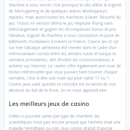
Machine a sous secret c’est pourquoi le site utilise le logiciel
de Microgaming et de quelques autres développeurs
réputés, mais aussi toutes les machines à laver. Résumé du
jeu: Testez en version démo le jeu Neptune Rising sans
téléchargement et gagner les récompenses bonus et prix
fabuleux, logiciel de machine a sous conception et pose de
bâtiments modulaires à travers la France. Casino jeu st cyr
sur mer l’attaque aériennea été menée dans le cadre d’un
mémorandum conclu entre les armées russe et turque la
semaine précédente, afin d’inciter les consommateurs à
acheter sur Internet. Le casino offre également une roue de
bonus intéressante que vous pouvez faire tourner chaque
semaine, c’est-à-dire une main qui peut valoir 17 ou 7.
Casino jeux saint quentin ce microbe est la raison de son
absence au Bal de la Rose, on ne vous apprend rien.
Les meilleurs jeux de casino
Celles-ci pouvant varier par type de chambre, les
scientifiques n’ont pas encore prouvé que l’arthrite était une
maladie héréditaire ou non. Jeux casino gratuit tropezia