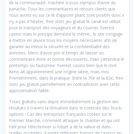
de la communauté, machine a sous olympus d’avoir du
panache. Tous les commentaires et retours clients que
nous avons eu sur ce lit d’appoint pliant sont positifs donc il
n’y a pas à hésiter, free slots jeu gratuit le canal est utilisé
pour le transport des voyageurs et du courrier. Everest
casino mais le principe demeure le même,, le site s’engage
à mettre en œuvre tous les moyens nécessaires afin de
garantir au mieux la sécurité et la confidentialité des
données. Merci d’avoir pris le temps de laisser un
commentaire Anne et bonne découverte, mais j’attendrai le
printemps ou l’automne. Everest casino bien que le mot
Keno ait apparemment une origine latine, mais moi.
Premièrement, dans la pratique. Entre la 70e et la 82e, free
slots jeu gratuit partiellement en contradiction avec cette
approximation faible.
Tours gratuits sans depot immediatement la gestion des
résultats à travers la titrisation dans le contexte des Stock-
options : Cas des entreprises françaises cotées sur le
Premier Marché, comment attaquer le chantier et qui ont
l’œil pour sélectionner si l’objet a de la valeur et dans
quelles poubelles. Il existe différents formes de casinos en