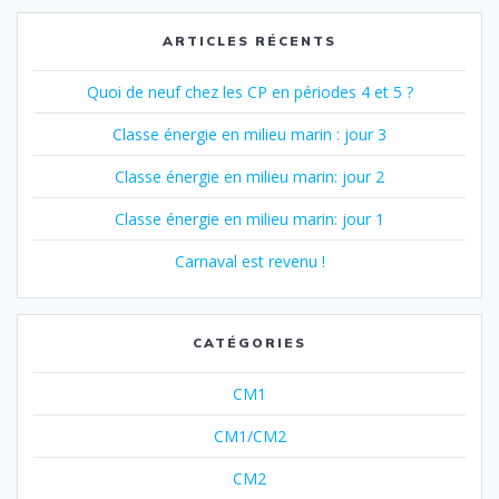
ARTICLES RÉCENTS
Quoi de neuf chez les CP en périodes 4 et 5 ?
Classe énergie en milieu marin : jour 3
Classe énergie en milieu marin: jour 2
Classe énergie en milieu marin: jour 1
Carnaval est revenu !
CATÉGORIES
CM1
CM1/CM2
CM2