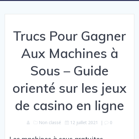
Trucs Pour Gagner
Aux Machines à
Sous – Guide
orienté sur les jeux
de casino en ligne
Non classé
12 juillet 2021
|
0
Les machines à sous gratuites