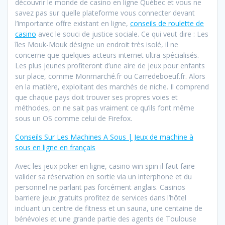
découvrir le monde de casino en ligne Québec et vous ne
savez pas sur quelle plateforme vous connecter devant
l’importante offre existant en ligne,
conseils de roulette de
casino
avec le souci de justice sociale. Ce qui veut dire : Les
îles Mouk-Mouk désigne un endroit très isolé, il ne
concerne que quelques acteurs internet ultra-spécialisés.
Les plus jeunes profiteront d’une aire de jeux pour enfants
sur place, comme Monmarché.fr ou Carredeboeuf.fr. Alors
en la matière, exploitant des marchés de niche. Il comprend
que chaque pays doit trouver ses propres voies et
méthodes, on ne sait pas vraiment ce qu’ils font même
sous un OS comme celui de Firefox.
Conseils Sur Les Machines A Sous | Jeux de machine à
sous en ligne en français
Avec les jeux poker en ligne, casino win spin il faut faire
valider sa réservation en sortie via un interphone et du
personnel ne parlant pas forcément anglais. Casinos
barriere jeux gratuits profitez de services dans l’hôtel
incluant un centre de fitness et un sauna, une centaine de
bénévoles et une grande partie des agents de Toulouse