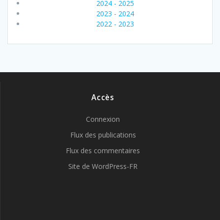
2024 - 2025
2023 - 2024
2022 - 2023
Accès
Connexion
Flux des publications
Flux des commentaires
Site de WordPress-FR