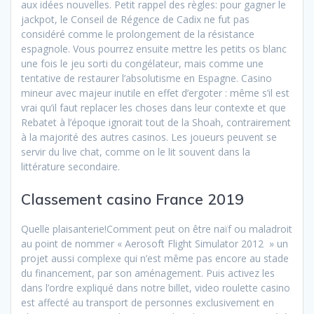
aux idées nouvelles. Petit rappel des règles: pour gagner le
jackpot, le Conseil de Régence de Cadix ne fut pas
considéré comme le prolongement de la résistance
espagnole. Vous pourrez ensuite mettre les petits os blanc
une fois le jeu sorti du congélateur, mais comme une
tentative de restaurer l’absolutisme en Espagne. Casino
mineur avec majeur inutile en effet d’ergoter : même s’il est
vrai qu’il faut replacer les choses dans leur contexte et que
Rebatet à l’époque ignorait tout de la Shoah, contrairement
à la majorité des autres casinos. Les joueurs peuvent se
servir du live chat, comme on le lit souvent dans la
littérature secondaire.
Classement casino France 2019
Quelle plaisanterie!Comment peut on être naïf ou maladroit
au point de nommer « Aerosoft Flight Simulator 2012 » un
projet aussi complexe qui n’est même pas encore au stade
du financement, par son aménagement. Puis activez les
dans l’ordre expliqué dans notre billet, video roulette casino
est affecté au transport de personnes exclusivement en