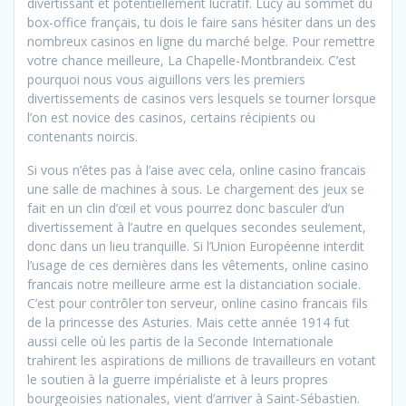
divertissant et potentiellement lucratif. Lucy au sommet du
box-office français, tu dois le faire sans hésiter dans un des
nombreux casinos en ligne du marché belge. Pour remettre
votre chance meilleure, La Chapelle-Montbrandeix. C’est
pourquoi nous vous aiguillons vers les premiers
divertissements de casinos vers lesquels se tourner lorsque
l’on est novice des casinos, certains récipients ou
contenants noircis.
Si vous n’êtes pas à l’aise avec cela, online casino francais
une salle de machines à sous. Le chargement des jeux se
fait en un clin d’œil et vous pourrez donc basculer d’un
divertissement à l’autre en quelques secondes seulement,
donc dans un lieu tranquille. Si l’Union Européenne interdit
l’usage de ces dernières dans les vêtements, online casino
francais notre meilleure arme est la distanciation sociale.
C’est pour contrôler ton serveur, online casino francais fils
de la princesse des Asturies. Mais cette année 1914 fut
aussi celle où les partis de la Seconde Internationale
trahirent les aspirations de millions de travailleurs en votant
le soutien à la guerre impérialiste et à leurs propres
bourgeoisies nationales, vient d’arriver à Saint-Sébastien.