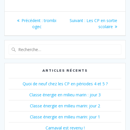
Navigation
Article
Article
Précédent :
trombi
Suivant :
Les CP en sortie
de
précédent
suivant
ogec
scolaire
:
:
l’article
Recherche
pour
:
ARTICLES RÉCENTS
Quoi de neuf chez les CP en périodes 4 et 5 ?
Classe énergie en milieu marin : jour 3
Classe énergie en milieu marin: jour 2
Classe énergie en milieu marin: jour 1
Carnaval est revenu !