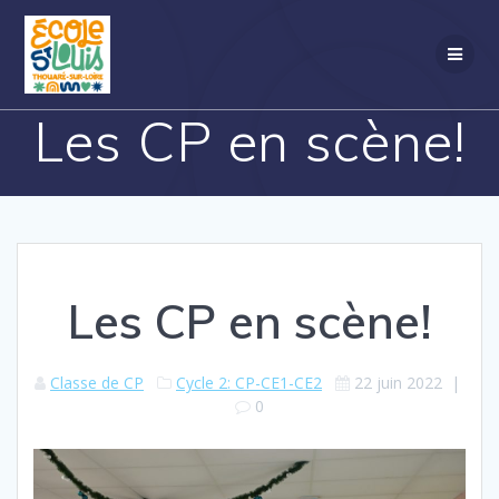
Passer
au
contenu
Les CP en scène!
Les CP en scène!
Classe de CP
Cycle 2: CP-CE1-CE2
22 juin 2022
|
0