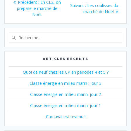
Article
Précédent :
En CE2, on
Article
Suivant :
Les coulisses du
de
précédent
prépare le marché de
suivant
marché de Noël
:
Noël.
:
l’article
Recherche
pour
:
ARTICLES RÉCENTS
Quoi de neuf chez les CP en périodes 4 et 5 ?
Classe énergie en milieu marin : jour 3
Classe énergie en milieu marin: jour 2
Classe énergie en milieu marin: jour 1
Carnaval est revenu !