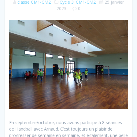
classe CM1-CM2
Cycle 3: CM1-CM2
25 janvier
2023
|
0
En septembre/octobre, nous avons participé à 8 séances
de Handball avec Arnaud. C’est toujours un plaisir de
progresser de semaine en semaine, et également, une belle