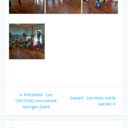
Navigation
Article
Précédent :
Les
Article
Suivant :
Les murs ont la
de
précédent
CM1/CM2 rencontrent
suivant
parole!
:
Georges Grard
:
l’article
Recherche